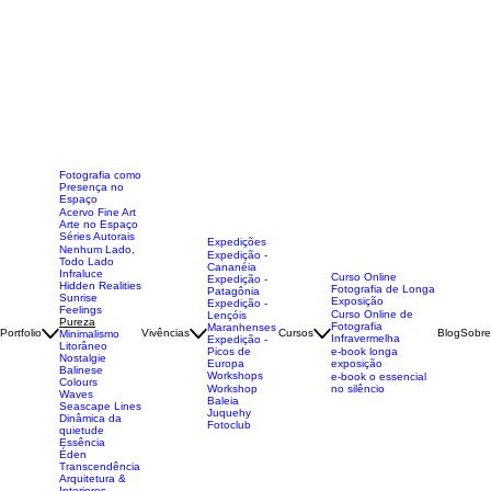
Fotografia como
Presença no
Espaço
Acervo Fine Art
Arte no Espaço
Séries Autorais
Expedições
Nenhum Lado,
Expedição -
Todo Lado
Cananéia
Infraluce
Curso Online
Expedição -
Hidden Realities
Fotografia de Longa
Patagônia
Sunrise
Exposição
Expedição -
Feelings
Curso Online de
Lençóis
Pureza
Fotografia
Maranhenses
Portfolio
Vivências
Cursos
Blog
Sobre
Minimalismo
Infravermelha
Expedição -
Litorâneo
Picos de
e-book longa
Nostalgie
Europa
exposição
Balinese