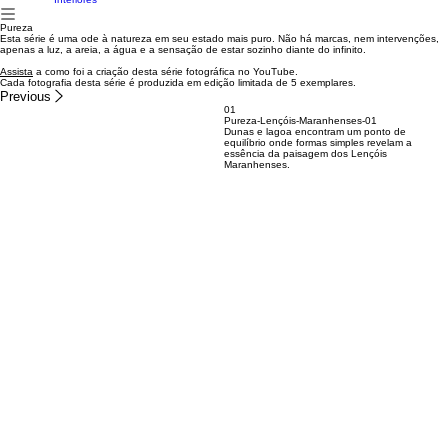
Workshops
e-book o essencial
Colours
Workshop
no silêncio
Waves
Baleia
Seascape Lines
Juquehy
Dinâmica da
Fotoclub
quietude
Essência
Éden
Transcendência
Arquitetura &
Interiores
Pureza
Esta série é uma ode à natureza em seu estado mais puro. Não há marcas, nem intervenções,
apenas a luz, a areia, a água e a sensação de estar sozinho diante do infinito.
Assista
a como foi a criação desta série fotográfica no YouTube.
Cada fotografia desta série é produzida em edição limitada de 5 exemplares.
Previous
01
Pureza-Lençóis-Maranhenses-01
Dunas e lagoa encontram um ponto de
equilíbrio onde formas simples revelam a
essência da paisagem dos Lençóis
Maranhenses.