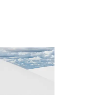
07
Pureza-Lençóis-Maranhenses-07
Um único plano de areia conduz o olhar até o
horizonte, revelando a força da simplicidade na
paisagem.