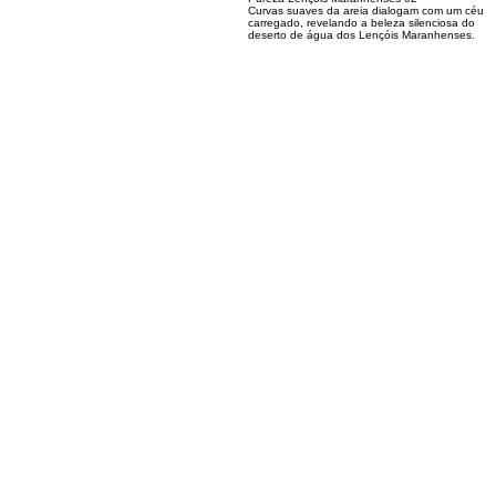
02
Pureza-Lençóis-Maranhenses-02
Curvas suaves da areia dialogam com um céu
carregado, revelando a beleza silenciosa do
deserto de água dos Lençóis Maranhenses.