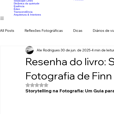
Infraluce
Expedições
Hidden Realities
Expedição - Cananéia
Sunrise Feelings
Expedição - Patagônia
Pureza
Expedição - Lençóis Maranhense
Portfolio
Vivências
Minimalismo Litorâneo
Expedição - Picos de Europa
Nostalgie
Workshops
Balinese Colours
Workshop Baleia Juquehy
Waves
Fotoclub
Seascape Lines
Dinâmica da quietude
Essência
Éden
Transcendência
Arquitetura & Interiores
All Posts
Reflexões Fotográficas
Dicas
Diários de v
Ale Rodrigues
30 de jun. de 2025
4 min de leitu
Resenha do livro: S
Fotografia de Finn
Avaliado com NaN de 5 estrelas.
Storytelling na Fotografia: Um Guia par