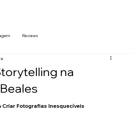
Curso Online Fotografia de Longa Exposição
Curso Online de Fotografia Infravermelha
s
Cursos
Blog
Sobre
e-book longa exposição
e-book o essencial no silêncio
iagem
Reviews
ra
torytelling na
 Beales
a Criar Fotografias Inesquecíveis 