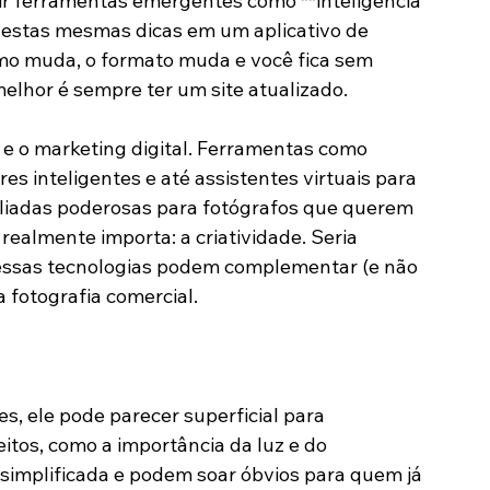
m está começando. No entanto, aqui entra um 
ar: estamos em 2025, e o mundo digital muda 
 são relevantes, talvez seja necessário uma 
ir ferramentas emergentes como **inteligência 
ar estas mesmas dicas em um aplicativo de 
itmo muda, o formato muda e você fica sem 
melhor é sempre ter um site atualizado.
a e o marketing digital. Ferramentas como 
s inteligentes e até assistentes virtuais para 
iadas poderosas para fotógrafos que querem 
 realmente importa: a criatividade. Seria 
 essas tecnologias podem complementar (e não 
 fotografia comercial.