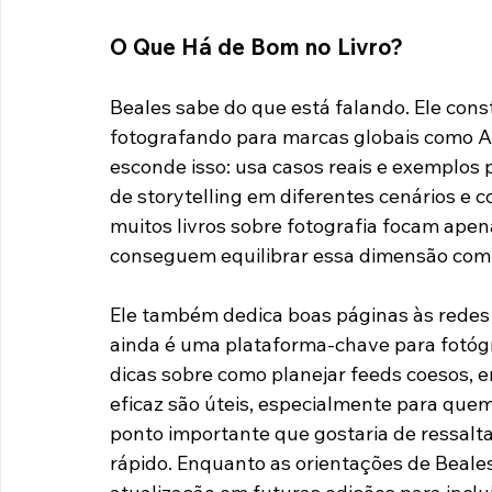
histórias poderosas por meio das suas foto
composição até estratégias para se desta
especialmente para grandes marcas.
O Que Há de Bom no Livro?  
Beales sabe do que está falando. Ele cons
fotografando para marcas globais como Ap
esconde isso: usa casos reais e exemplos 
de storytelling em diferentes cenários e c
muitos livros sobre fotografia focam apen
conseguem equilibrar essa dimensão com o 
Ele também dedica boas páginas às redes 
ainda é uma plataforma-chave para fotógr
dicas sobre como planejar feeds coesos, e