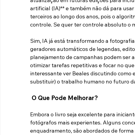
eficaz são úteis, especialmente para que
ponto importante que gostaria de ressalt
rápido. Enquanto as orientações de Beales
atualização em futuras edições para inclu
artificial (IA)** e também não dá para us
terceiros ao longo dos anos, pois o algor
controle. Se quer ter controle absoluto o 
Sim, IA já está transformando a fotografi
geradores automáticos de legendas, editore
planejamento de campanhas podem ser al
otimizar tarefas repetitivas e focar no que
interessante ver Beales discutindo como
substituir) o trabalho humano no futuro da
 O Que Pode Melhorar?  