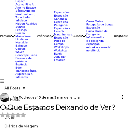
Fotografia como
Presença no
Espaço
Acervo Fine Art
Arte no Espaço
Séries Autorais
Expedições
Nenhum Lado,
Expedição -
Todo Lado
Cananéia
Infraluce
Curso Online
Expedição -
Hidden Realities
Fotografia de Longa
Patagônia
Sunrise
Exposição
Expedição -
Feelings
Curso Online de
Lençóis
Pureza
Fotografia
Maranhenses
Portfolio
Vivências
Cursos
Blog
Sobre
Minimalismo
Infravermelha
Expedição -
Litorâneo
Picos de
e-book longa
Nostalgie
Europa
exposição
Balinese
Workshops
e-book o essencial
Colours
Workshop
no silêncio
Waves
Baleia
Seascape Lines
Juquehy
Dinâmica da
Fotoclub
quietude
Essência
Éden
Transcendência
Arquitetura &
Interiores
All Posts
Ale Rodrigues
15 de mai.
3 min de leitura
All Posts
O Que Estamos Deixando de Ver?
Reflexões Fotográficas
Avaliado com NaN de 5 estrelas.
Dicas