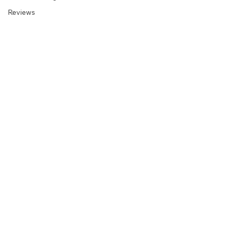
Diários de viagem
Reviews