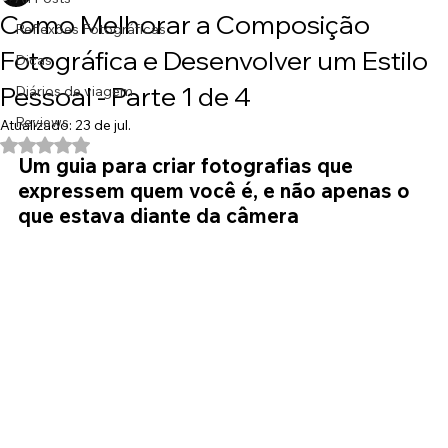
Ale Rodrigues
20 de jul.
7 min de leitura
All Posts
Como Melhorar a Composição
Reflexões Fotográficas
Fotográfica e Desenvolver um Estilo
Dicas
Pessoal - Parte 1 de 4
Diários de viagem
Reviews
Atualizado:
23 de jul.
Avaliado com NaN de 5 estrelas.
Um guia para criar fotografias que 
expressem quem você é, e não apenas o 
que estava diante da câmera