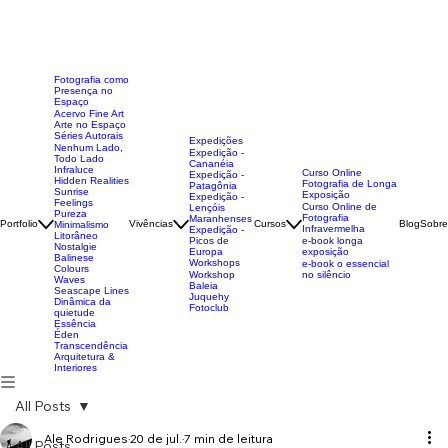
Fotografia como
Presença no
Espaço
Acervo Fine Art
Arte no Espaço
Séries Autorais
Expedições
Nenhum Lado,
Expedição -
Todo Lado
Cananéia
Infraluce
Curso Online
Expedição -
Hidden Realities
Fotografia de Longa
Patagônia
Sunrise
Exposição
Expedição -
Feelings
Curso Online de
Lençóis
Pureza
Fotografia
Maranhenses
Portfolio
Vivências
Cursos
Blog
Sobre
Minimalismo
Infravermelha
Expedição -
Litorâneo
Picos de
e-book longa
Nostalgie
Europa
exposição
Balinese
Workshops
e-book o essencial
Colours
Workshop
no silêncio
Waves
Baleia
Seascape Lines
Juquehy
Dinâmica da
Fotoclub
quietude
Essência
Éden
Transcendência
Arquitetura &
Interiores
All Posts