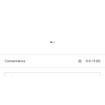
Comentários
0.0 / 5 (0)
Comente e avalie
Como Melhorar a Composição