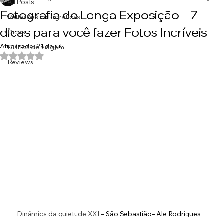
Ale Rodrigues
13 de out. de 2016
6 min de leitura
All Posts
Fotografia de Longa Exposição – 7
Reflexões Fotográficas
dicas para você fazer Fotos Incríveis
Dicas
Atualizado:
21 de jul.
Diários de viagem
Avaliado com NaN de 5 estrelas.
Reviews