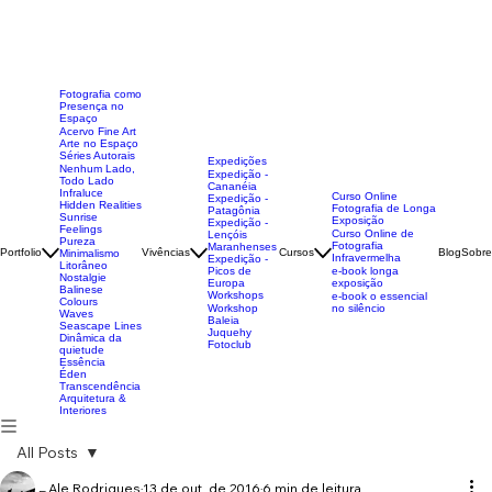
Fotografia como
Presença no
Espaço
Acervo Fine Art
Arte no Espaço
Séries Autorais
Expedições
Nenhum Lado,
Expedição -
Todo Lado
Cananéia
Infraluce
Curso Online
Expedição -
Hidden Realities
Fotografia de Longa
Patagônia
Sunrise
Exposição
Expedição -
Feelings
Curso Online de
Lençóis
Pureza
Fotografia
Maranhenses
Portfolio
Vivências
Cursos
Blog
Sobre
Minimalismo
Infravermelha
Expedição -
Litorâneo
Picos de
e-book longa
Nostalgie
Europa
exposição
Balinese
Workshops
e-book o essencial
Colours
Workshop
no silêncio
Waves
Baleia
Seascape Lines
Juquehy
Dinâmica da
Fotoclub
quietude
Essência
Éden
Transcendência
Arquitetura &
Interiores
All Posts