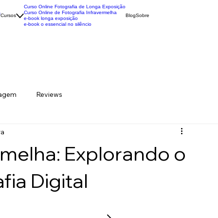
Curso Online Fotografia de Longa Exposição
Curso Online de Fotografia Infravermelha
s
Cursos
Blog
Sobre
e-book longa exposição
e-book o essencial no silêncio
iagem
Reviews
ra
rmelha: Explorando o