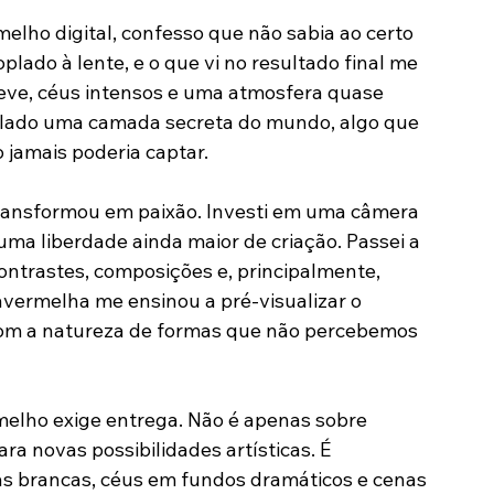
me ensinou a lidar com o tempo, a paciência e 
rafia infravermelha surgiu como uma nova porta 
rofundo: o universo do não visto.
elho digital, confesso que não sabia ao certo 
oplado à lente, e o que vi no resultado final me 
neve, céus intensos e uma atmosfera quase 
velado uma camada secreta do mundo, algo que 
 jamais poderia captar.
 transformou em paixão. Investi em uma câmera 
uma liberdade ainda maior de criação. Passei a 
contrastes, composições e, principalmente, 
ravermelha me ensinou a pré-visualizar o 
e com a natureza de formas que não percebemos 