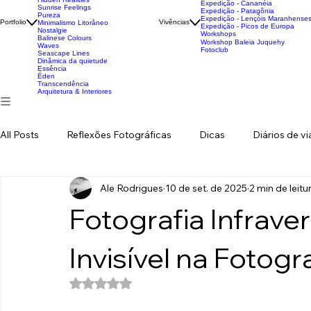
Fotografia como Presença no Espaço
Acervo Fine Art
Arte no Espaço
Séries Autorais
Nenhum Lado, Todo Lado
Infraluce
Expedições
Hidden Realities
Expedição - Cananéia
Sunrise Feelings
Expedição - Patagônia
Pureza
Expedição - Lençóis Maranhense
Portfolio
Vivências
Minimalismo Litorâneo
Expedição - Picos de Europa
Nostalgie
Workshops
Balinese Colours
Workshop Baleia Juquehy
Waves
Fotoclub
Seascape Lines
Dinâmica da quietude
Essência
Éden
Transcendência
Arquitetura & Interiores
All Posts
Reflexões Fotográficas
Dicas
Diários de v
Ale Rodrigues
10 de set. de 2025
2 min de leitu
Fotografia Infrave