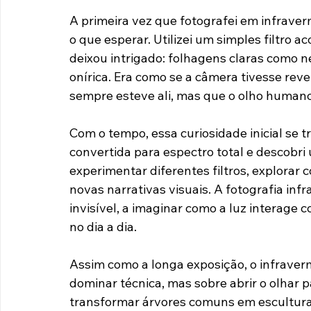
descobertas, um processo alternativo que 
a beleza do invisível. Mais tarde, a fotog
criativa, abrindo um universo ainda mais p
A primeira vez que fotografei em infraverm
o que esperar. Utilizei um simples filtro ac
deixou intrigado: folhagens claras como 
onírica. Era como se a câmera tivesse re
sempre esteve ali, mas que o olho humano
Com o tempo, essa curiosidade inicial se
convertida para espectro total e descobri 
experimentar diferentes filtros, explorar 
novas narrativas visuais. A fotografia inf
invisível, a imaginar como a luz interag
no dia a dia.