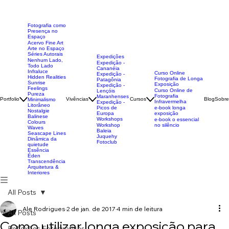
Fotografia como
Presença no
Espaço
Acervo Fine Art
Arte no Espaço
Séries Autorais
Expedições
Nenhum Lado,
Expedição -
Todo Lado
Cananéia
Infraluce
Curso Online
Expedição -
Hidden Realities
Fotografia de Longa
Patagônia
Sunrise
Exposição
Expedição -
Feelings
Curso Online de
Lençóis
Pureza
Fotografia
Maranhenses
Portfolio
Vivências
Cursos
Blog
Sobre
Minimalismo
Infravermelha
Expedição -
Litorâneo
Picos de
e-book longa
Nostalgie
Europa
exposição
Balinese
Workshops
e-book o essencial
Colours
Workshop
no silêncio
Waves
Baleia
Seascape Lines
Juquehy
Dinâmica da
Fotoclub
quietude
Essência
Éden
Transcendência
Arquitetura &
Interiores
All Posts