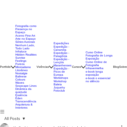
Fotografia como
Presença no
Espaço
Acervo Fine Art
Arte no Espaço
Séries Autorais
Expedições
Nenhum Lado,
Expedição -
Todo Lado
Cananéia
Infraluce
Curso Online
Expedição -
Hidden Realities
Fotografia de Longa
Patagônia
Sunrise
Exposição
Expedição -
Feelings
Curso Online de
Lençóis
Pureza
Fotografia
Maranhenses
Portfolio
Vivências
Cursos
Blog
Sobre
Minimalismo
Infravermelha
Expedição -
Litorâneo
Picos de
e-book longa
Nostalgie
Europa
exposição
Balinese
Workshops
e-book o essencial
Colours
Workshop
no silêncio
Waves
Baleia
Seascape Lines
Juquehy
Dinâmica da
Fotoclub
quietude
Essência
Éden
Transcendência
Arquitetura &
Interiores
All Posts