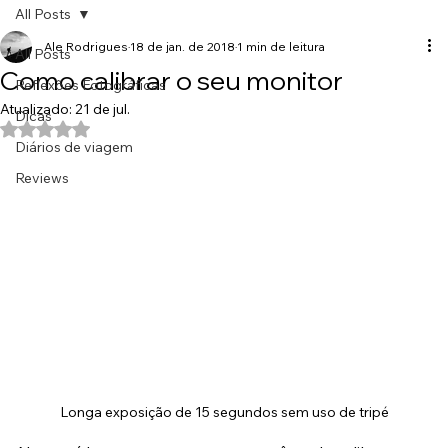
All Posts
Ale Rodrigues
18 de jan. de 2018
1 min de leitura
All Posts
Como calibrar o seu monitor
Reflexões Fotográficas
Atualizado:
21 de jul.
Dicas
Avaliado com NaN de 5 estrelas.
Diários de viagem
Reviews
Longa exposição de 15 segundos sem uso de tripé