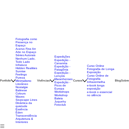
Fotografia como
Presença no
Espaço
Acervo Fine Art
Arte no Espaço
Séries Autorais
Expedições
Nenhum Lado,
Expedição -
Todo Lado
Cananéia
Infraluce
Curso Online
Expedição -
Hidden Realities
Fotografia de Longa
Patagônia
Sunrise
Exposição
Expedição -
Feelings
Curso Online de
Lençóis
Pureza
Fotografia
Maranhenses
Portfolio
Vivências
Cursos
Blog
Sobre
Minimalismo
Infravermelha
Expedição -
Litorâneo
Picos de
e-book longa
Nostalgie
Europa
exposição
Balinese
Workshops
e-book o essencial
Colours
Workshop
no silêncio
Waves
Baleia
Seascape Lines
Juquehy
Dinâmica da
Fotoclub
quietude
Essência
Éden
Transcendência
Arquitetura &
Interiores