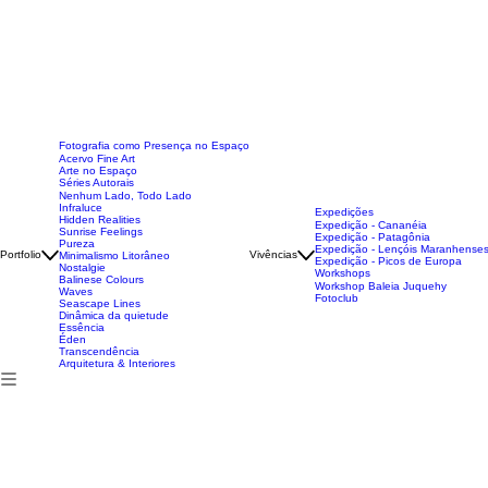
Fotografia como Presença no Espaço
Acervo Fine Art
Arte no Espaço
Séries Autorais
Nenhum Lado, Todo Lado
Infraluce
Expedições
Hidden Realities
Expedição - Cananéia
Sunrise Feelings
Expedição - Patagônia
Pureza
Expedição - Lençóis Maranhense
Portfolio
Vivências
Minimalismo Litorâneo
Expedição - Picos de Europa
Nostalgie
Workshops
Balinese Colours
Workshop Baleia Juquehy
Waves
Fotoclub
Seascape Lines
Dinâmica da quietude
Essência
Éden
Transcendência
Arquitetura & Interiores